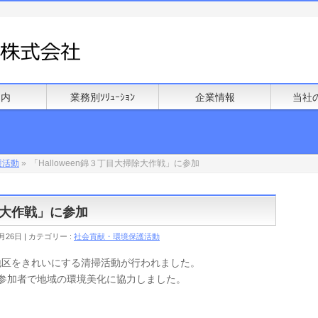
案内
業務別ｿﾘｭｰｼｮﾝ
企業情報
当社
護活動
»
「Halloween錦３丁目大掃除大作戦」に参加
掃除大作戦」に参加
月26日
カテゴリー :
社会貢献・環境保護活動
地区をきれいにする清掃活動が行われました。
の参加者で地域の環境美化に協力しました。