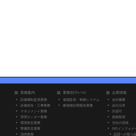
業務案内
業務別ｿﾘｭｰｼｮﾝ
企業情報
設備運転監視業務
遠隔監視・制御システム
会社概要
設備保全・工事業務
建築物定期報告業務
会社沿革
マネジメント業務
許認可
管理センター業務
資格取得
環境衛生業務
当社の現状
警備防災業務
ISOインフォメ
清掃業務
品質への取り