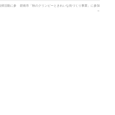
清掃活動に参
碧南市「秋のクリンピーときれいな街づくり事業」に参加
→