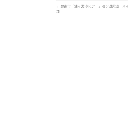
←
碧南市「油ヶ淵浄化デー」油ヶ淵周辺一斉
加