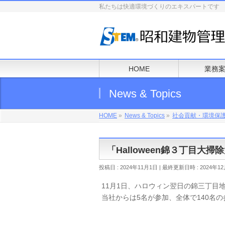
私たちは快適環境づくりのエキスパートです
HOME
業務
News & Topics
HOME
»
News & Topics
»
社会貢献・環境保
「Halloween錦３丁目大
投稿日 : 2024年11月1日
最終更新日時 : 2024年12
11月1日、ハロウィン翌日の錦三丁目
当社からは5名が参加、全体で140名